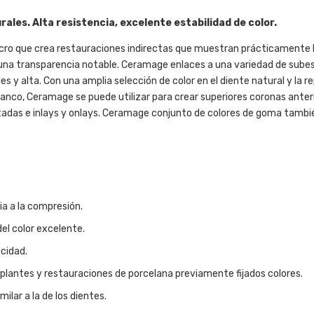
ales. Alta resistencia, excelente estabilidad de color.
icro que crea restauraciones indirectas que muestran prácticamente 
o una transparencia notable. Ceramage enlaces a una variedad de sube
 y alta. Con una amplia selección de color en el diente natural y la r
anco, Ceramage se puede utilizar para crear superiores coronas anter
rtadas e inlays y onlays. Ceramage conjunto de colores de goma tambi
ia a la compresión.
del color excelente.
icidad.
implantes y restauraciones de porcelana previamente fijados colores.
ilar a la de los dientes.