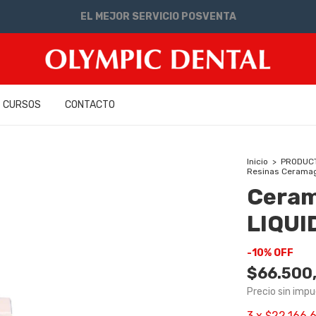
EL MEJOR SERVICIO POSVENTA
CURSOS
CONTACTO
Inicio
>
PRODUC
Resinas Ceramag
Cera
LIQUI
-
10
%
OFF
$66.500
Precio sin imp
3
x
$22.166,