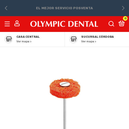
EL MEJOR SERVICIO POSVENTA
0
CASA CENTRAL
SUCURSAL CÓRDOBA
Ver mapa >
Ver mapa >