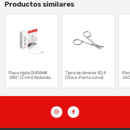
Productos similares
Placa rígida DURAN®
Tijera de láminas SD A
Pla
.080" (2 mm) Redondas
(Chica-Punta curva)
.06
125 mm (PETG)
125