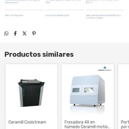
Productos similares
Ceramill Coolstream
Fresadora 4X en
Port
húmedo Ceramill motion
por 