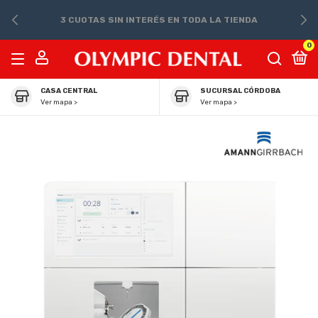
3 CUOTAS SIN INTERÉS EN TODA LA TIENDA
0
CASA CENTRAL
SUCURSAL CÓRDOBA
Ver mapa >
Ver mapa >