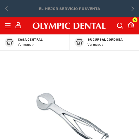
EL MEJOR SERVICIO POSVENTA
0
CASA CENTRAL
SUCURSAL CÓRDOBA
Ver mapa >
Ver mapa >