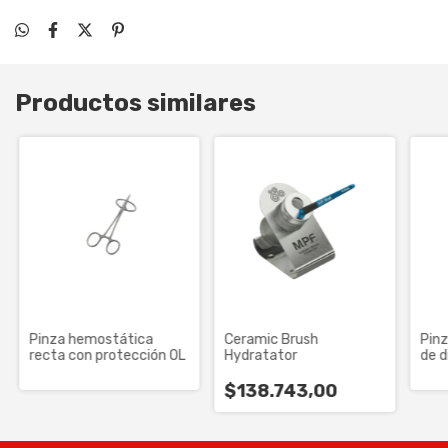
Productos similares
Pinza hemostática
Ceramic Brush
Pinz
recta con protección OL
Hydratator
de d
KER
$138.743,00