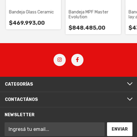
Bandeja Glass Ceramic
Bandeja MPF Master
Ban
Evolution
lay:
$469.993,00
$848.485,00
$4
CATEGORÍAS
CONTACTÁNOS
NEWSLETTER