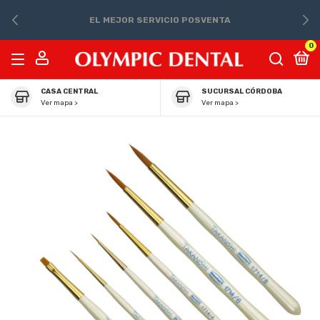
EL MEJOR SERVICIO POSVENTA
0
CASA CENTRAL
SUCURSAL CÓRDOBA
Ver mapa >
Ver mapa >