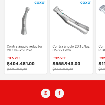
Contra ángulo reductor
Contra ángulo 20:1 c/luz
Cont
20:1 C6-23 Coxo
C6-22 Coxo
Pus
-
15
%
OFF
-
15
%
OFF
-
15
$404.481,00
$555.943,00
$1
$475.860,00
$654.050,00
$13