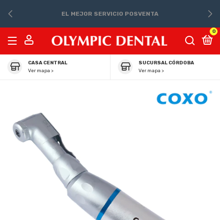
EL MEJOR SERVICIO POSVENTA
0
CASA CENTRAL
SUCURSAL CÓRDOBA
Ver mapa >
Ver mapa >