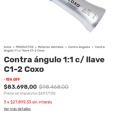
Inicio
>
PRODUCTOS
>
Motores dentales
>
Contra ángulos
>
Contra
ángulo 1:1 c/ llave C1-2 Coxo
Contra ángulo 1:1 c/ llave
C1-2 Coxo
-
15
%
OFF
$83.698,00
$98.468,00
Precio sin impuestos
$69.171,90
3
x
$27.899,33
sin interés
Ver más detalles