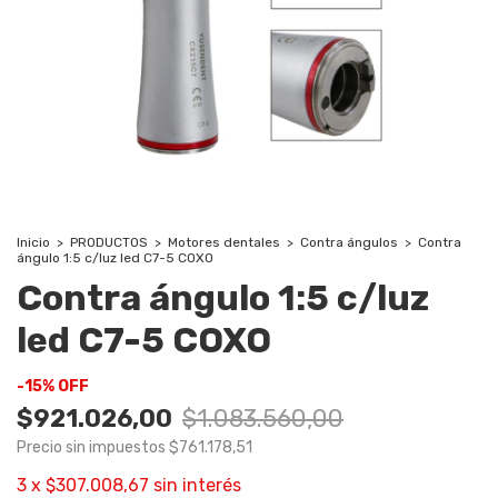
Inicio
>
PRODUCTOS
>
Motores dentales
>
Contra ángulos
>
Contra
ángulo 1:5 c/luz led C7-5 COXO
Contra ángulo 1:5 c/luz
led C7-5 COXO
-
15
%
OFF
$921.026,00
$1.083.560,00
Precio sin impuestos
$761.178,51
3
x
$307.008,67
sin interés