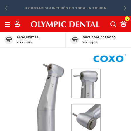
3 CUOTAS SIN INTERÉS EN TODA LA TIENDA
0
CASA CENTRAL
SUCURSAL CÓRDOBA
Ver mapa >
Ver mapa >