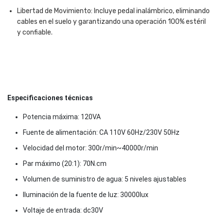
Libertad de Movimiento: Incluye pedal inalámbrico, eliminando
cables en el suelo y garantizando una operación 100% estéril
y confiable.
Gemini
ha
dicho
Especificaciones técnicas
Potencia máxima: 120VA
Fuente de alimentación: CA 110V 60Hz/230V 50Hz
Velocidad del motor: 300r/min~40000r/min
Par máximo (20:1): 70N.cm
Volumen de suministro de agua: 5 niveles ajustables
Iluminación de la fuente de luz: 30000lux
Voltaje de entrada: dc30V