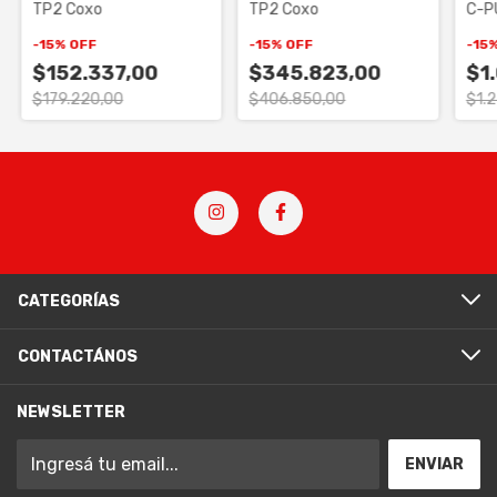
TP2 Coxo
TP2 Coxo
C-P
-
15
%
OFF
-
15
%
OFF
-
15
$152.337,00
$345.823,00
$1
$179.220,00
$406.850,00
$1.
CATEGORÍAS
CONTACTÁNOS
NEWSLETTER