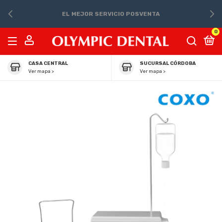
EL MEJOR SERVICIO POSVENTA
0
CASA CENTRAL
SUCURSAL CÓRDOBA
Ver mapa >
Ver mapa >