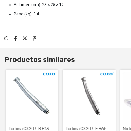
Volumen (cm): 28 × 25 × 12
Peso (kg): 3,4
Productos similares
Turbina CX207-B H13
Turbina CX207-F H65
Moto