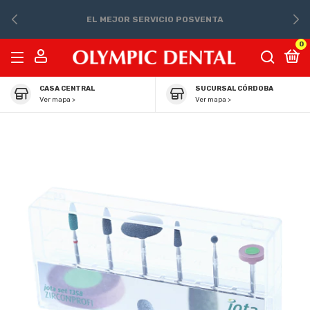
EL MEJOR SERVICIO POSVENTA
0
CASA CENTRAL
SUCURSAL CÓRDOBA
Ver mapa >
Ver mapa >