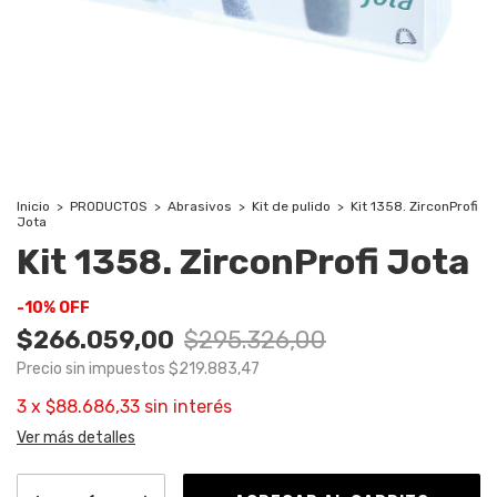
Inicio
>
PRODUCTOS
>
Abrasivos
>
Kit de pulido
>
Kit 1358. ZirconProfi
Jota
Kit 1358. ZirconProfi Jota
-
10
%
OFF
$266.059,00
$295.326,00
Precio sin impuestos
$219.883,47
3
x
$88.686,33
sin interés
Ver más detalles