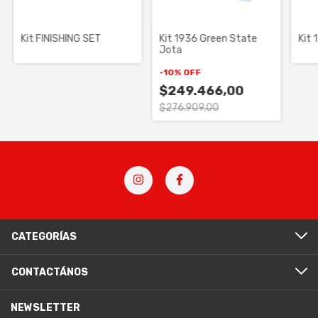
Kit FINISHING SET
Kit 1936 Green State
Kit
Jota
-
10
%
OFF
$249.466,00
$276.909,00
CATEGORÍAS
CONTACTÁNOS
NEWSLETTER