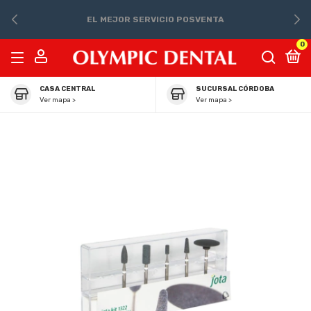
EL MEJOR SERVICIO POSVENTA
0
CASA CENTRAL
SUCURSAL CÓRDOBA
Ver mapa >
Ver mapa >