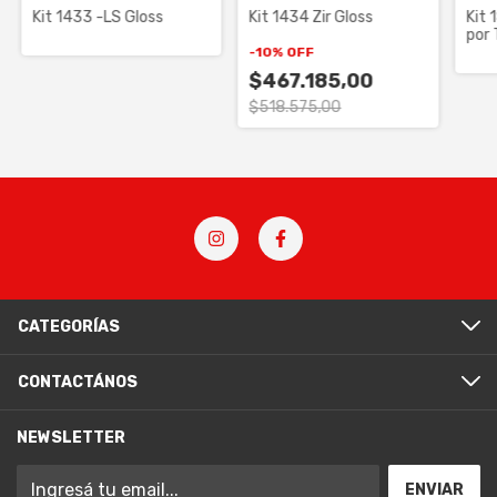
Kit 1433 -LS Gloss
Kit 1434 Zir Gloss
Kit 
por 
Sch
-
10
%
OFF
$467.185,00
$518.575,00
CATEGORÍAS
CONTACTÁNOS
NEWSLETTER