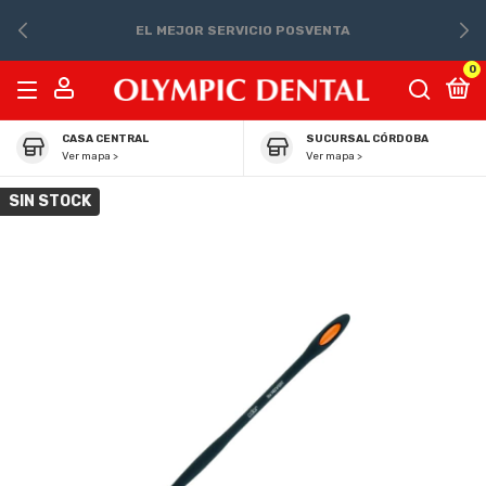
EL MEJOR SERVICIO POSVENTA
0
CASA CENTRAL
SUCURSAL CÓRDOBA
Ver mapa >
Ver mapa >
SIN STOCK