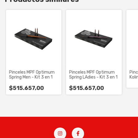
Pinceles MPF Optimum
Pinceles MPF Optimum
Pinc
Spring Men - Kit 3 en 1
Spring LAdies - Kit 3 en 1
Koli
$515.657,00
$515.657,00