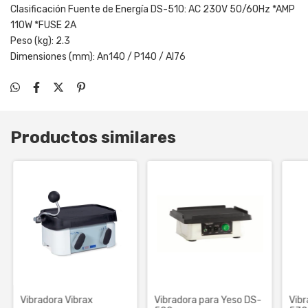
Clasificación Fuente de Energía DS-510: AC 230V 50/60Hz *AMP
110W *FUSE 2A
Peso (kg): 2.3
Dimensiones (mm): An140 / P140 / Al76
Productos similares
Vibradora Vibrax
Vibradora para Yeso DS-
Vibr