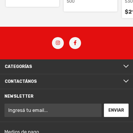
500
530
$2
CATEGORÍAS
CONTACTÁNOS
NEWSLETTER
Medios de pago