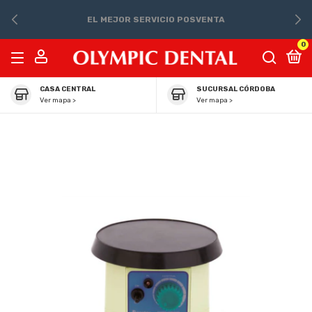
EL MEJOR SERVICIO POSVENTA
0
CASA CENTRAL
SUCURSAL CÓRDOBA
Ver mapa >
Ver mapa >