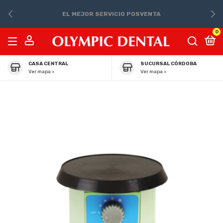
EL MEJOR SERVICIO POSVENTA
0
CASA CENTRAL
SUCURSAL CÓRDOBA
Ver mapa >
Ver mapa >