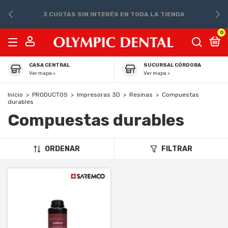
3 CUOTAS SIN INTERÉS EN TODA LA TIENDA
0
CASA CENTRAL
SUCURSAL CÓRDOBA
Ver mapa >
Ver mapa >
Inicio
>
PRODUCTOS
>
Impresoras 3D
>
Resinas
>
Compuestas
durables
Compuestas durables
ORDENAR
FILTRAR