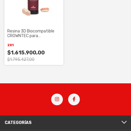
Resina 3D Biocompatible
CROWNTEC para
Restauraciones
Permanentes
2X1
$1.615.900,00
$1.795.427,00
CATEGORÍAS