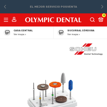
EL MEJOR SERVICIO POSVENTA
0
CASA CENTRAL
SUCURSAL CÓRDOBA
Ver mapa >
Ver mapa >