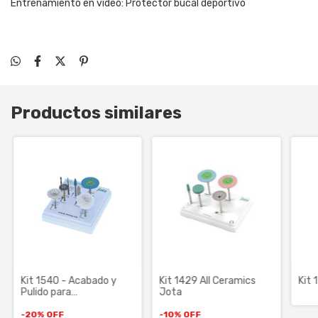
Entrenamiento en video: Protector bucal deportivo
Productos similares
Kit 1540 - Acabado y
Kit 1429 All Ceramics
Kit 
Pulido para
Jota
Restauraciones
Impresas en 3D - JOTA
-
20
%
OFF
-
10
%
OFF